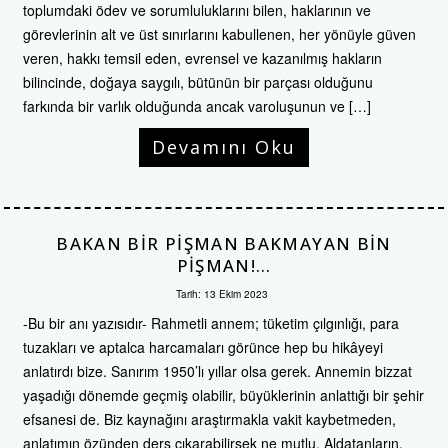
toplumdaki ödev ve sorumluluklarını bilen, haklarının ve
görevlerinin alt ve üst sınırlarını kabullenen, her yönüyle güven
veren, hakkı temsil eden, evrensel ve kazanılmış hakların
bilincinde, doğaya saygılı, bütünün bir parçası olduğunu
farkında bir varlık olduğunda ancak varoluşunun ve […]
Devamını Oku
BAKAN BIR PIŞMAN BAKMAYAN BIN
PIŞMAN!…
Tarih:
13 Ekim 2023
-Bu bir anı yazısıdır- Rahmetli annem; tüketim çılgınlığı, para
tuzakları ve aptalca harcamaları görünce hep bu hikâyeyi
anlatırdı bize. Sanırım 1950’lı yıllar olsa gerek. Annemin bizzat
yaşadığı dönemde geçmiş olabilir, büyüklerinin anlattığı bir şehir
efsanesi de. Biz kaynağını araştırmakla vakit kaybetmeden,
anlatımın özünden ders çıkarabilirsek ne mutlu. Aldatanların,