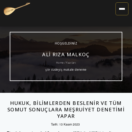
Toggle
Navigat
HOŞGELDINIZ
ALI RIZA MALKOÇ
Home / Yazıları
şiir özdeyiş makale deneme
HUKUK, BILIMLERDEN BESLENIR VE TÜM
SOMUT SONUÇLARA MEŞRUIYET DENETIMI
YAPAR
Tarih:
13 Kasım 2023