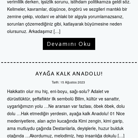
verimlilik derken, işsizlik sorunu, istihdam politikamıza geldi söz.
Kelimeler, kavramlar, düşünce, öngörü ve sezgileri mantıklı bir
zemine çekip, vicdani ve ahlaki bir algıyla yorumlamazsanız,
sorunları çözemediğiniz gibi, katlayarak büyümesine neden
olursunuz. Arkadaşımız […]
Devamını Oku
AYAĞA KALK ANADOLU!
Tarih:
15 Ağustos 2023
Hakikatin olur mu hiç, eni-boyu, sağı-solu? Adalet ve
dürüstlüktür, şeffaflıktır ilk sembolü Bilim, kültür ve sanattır,
uygarlığımızın yolu …Ne ararsan var fazlası, öbek öbek, dolu
dolu …Hak etmediğin yerdesin, ayağa kalk Anadolu! 01 Nice
medeniyetlere, alan açtın kucağında Kimi zengin, kimi garip,
ama mutluydu çağında Destanlarla, deyişlerle, huzur bulduk
otağında …Akordumuz, melodimiz, hep insanlığa dokulu […]