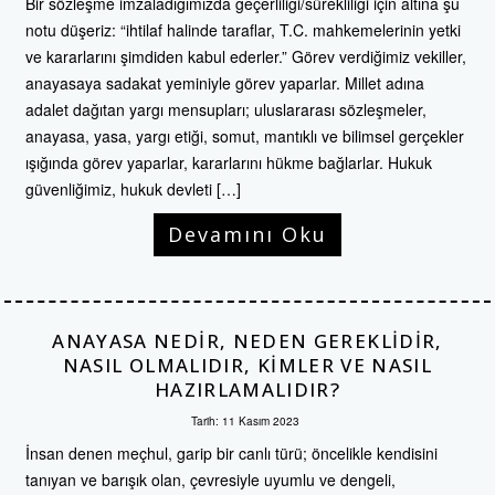
Bir sözleşme imzaladığımızda geçerliliği/sürekliliği için altına şu
notu düşeriz: “ihtilaf halinde taraflar, T.C. mahkemelerinin yetki
ve kararlarını şimdiden kabul ederler.” Görev verdiğimiz vekiller,
anayasaya sadakat yeminiyle görev yaparlar. Millet adına
adalet dağıtan yargı mensupları; uluslararası sözleşmeler,
anayasa, yasa, yargı etiği, somut, mantıklı ve bilimsel gerçekler
ışığında görev yaparlar, kararlarını hükme bağlarlar. Hukuk
güvenliğimiz, hukuk devleti […]
Devamını Oku
ANAYASA NEDIR, NEDEN GEREKLIDIR,
NASIL OLMALIDIR, KIMLER VE NASIL
HAZIRLAMALIDIR?
Tarih:
11 Kasım 2023
İnsan denen meçhul, garip bir canlı türü; öncelikle kendisini
tanıyan ve barışık olan, çevresiyle uyumlu ve dengeli,