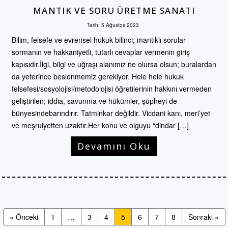
MANTIK VE SORU ÜRETME SANATI
Tarih:
5 Ağustos 2023
Bilim, felsefe ve evrensel hukuk bilinci; mantıklı sorular
sormanın ve hakkaniyetli, tutarlı cevaplar vermenin giriş
kapısıdır.İlgi, bilgi ve uğraşı alanımız ne olursa olsun; buralardan
da yeterince beslenmemiz gerekiyor. Hele hele hukuk
felsefesi/sosyolojisi/metodolojisi öğretilerinin hakkını vermeden
geliştirilen; iddia, savunma ve hükümler, şüpheyi de
bünyesindebarındırır. Tatminkar değildir. Vicdani kanı, meri’yet
ve meşruiyetten uzaktır.Her konu ve olguyu “dindar […]
Devamını Oku
« Önceki
1
…
3
4
5
6
7
8
Sonraki »