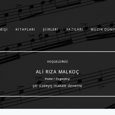
MIŞI
KITAPLARI
ŞIIRLERI
YAZILARI
MÜZIK DÜNY
HOŞGELDINIZ
ALI RIZA MALKOÇ
Home / Özgeçmişi
şiir özdeyiş makale deneme