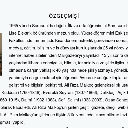
ÖZGEÇMIŞI
1965 yılında Samsun’da doğdu. İlk ve orta öğrenimini Samsun’d
Lise Elektrik bölümünden mezun oldu. Yükseköğrenimini Eskişeh
Fakültesinde tamamladı. Kısa dönem askerlik görevinden sonr
medya, eğitim, bilişim ve iş dünyası kuruluşlarında 25 yıl görev ya
internet haber sitelerinden Mailgazete’yi yayınladı, 13 yıl sonra d
yaşlardan itibaren edebiyatla, bilimle, teknolojiyle ve şiirle ilgil
olmasına karşın yaklaşık 40 yaşında hece şiiri yazmaya yöneldi
yardımıyla da geleneksel şiiri öğrendi. Ayrıca okuduğu kitaplar ara
geliştirdi ve bilgisini pekiştirdi. Ali Rıza Malkoç geleneksel bir ust
Kuddusî (1760-1848), Everekli Seyrani (1807-1866), Deliktaşlı Aşık 
0-1915), Daimî (1932-1983), Sefil Selimi (1933-2003), Ozan Sentezi (
 olarak kabul etti. Ali Rıza Malkoç’un şiirleri çeşitli gazete, dergi, web 
ı. Ali Rıza Malkoç’un şiirlerine ilişkin 3 üniversitede lisans bitirme tez
ışması yapıldı.