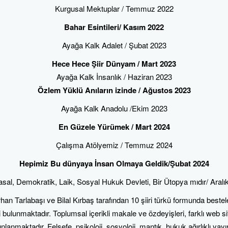
Kurgusal Mektuplar / Temmuz 2022
Bahar Esintileri/ Kasım 2022
Ayağa Kalk Adalet / Şubat 2023
Hece Hece Şiir Dünyam / Mart 2023
Ayağa Kalk İnsanlık / Haziran 2023
Özlem Yüklü Anıların izinde / Ağustos 2023
Ayağa Kalk Anadolu /Ekim 2023
En Güzele Yürümek / Mart 2024
Çalışma Atölyemiz / Temmuz 2024
Hepimiz Bu dünyaya İnsan Olmaya Geldik/Şubat 2024
sal, Demokratik, Laik, Sosyal Hukuk Devleti, Bir Ütopya mıdır/ Aralı
n Tarlabaşı ve Bilal Kırbaş tarafından 10 şiiri türkü formunda bestelend
i bulunmaktadır. Toplumsal içerikli makale ve özdeyişleri, farklı web si
anmaktadır. Felsefe, psikoloji, sosyoloji, mantık, hukuk ağırlıklı yayı