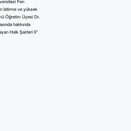
versitesi Fen
an bitirme ve yüksek
lümü Öğretim Üyesi Dr.
yfasında hakkında
yan Halk Şairleri II”