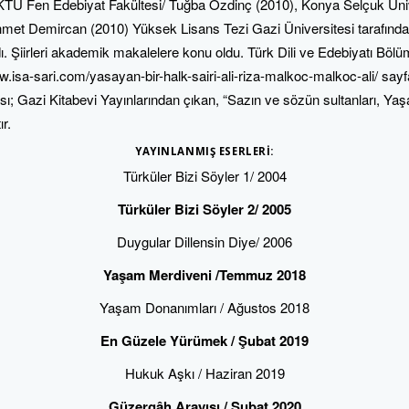
KTÜ Fen Edebiyat Fakültesi/ Tuğba Özdinç (2010), Konya Selçuk Üni
hmet Demircan (2010) Yüksek Lisans Tezi Gazi Üniversitesi tarafınd
ndı. Şiirleri akademik makalelere konu oldu. Türk Dili ve Edebiyatı Bö
ww.isa-sari.com/yasayan-bir-halk-sairi-ali-riza-malkoc-malkoc-ali/ sa
sı; Gazi Kitabevi Yayınlarından çıkan, “Sazın ve sözün sultanları, Yaşa
r.
YAYINLANMIŞ ESERLERI:
Türküler Bizi Söyler 1/ 2004
Türküler Bizi Söyler 2/ 2005
Duygular Dillensin Diye/ 2006
Yaşam Merdiveni /Temmuz 2018
Yaşam Donanımları / Ağustos 2018
En Güzele Yürümek / Şubat 2019
Hukuk Aşkı / Haziran 2019
Güzergâh Arayışı / Şubat 2020