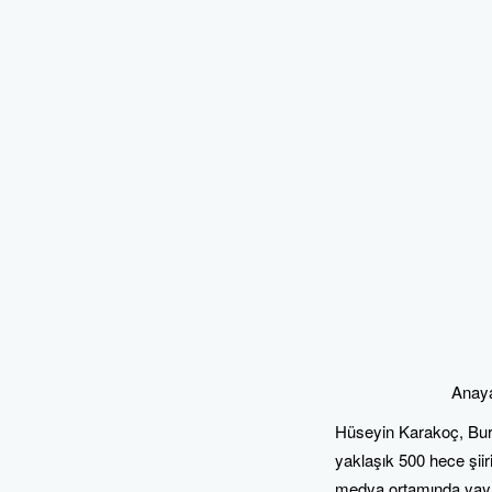
Anaya
Hüseyin Karakoç, Burha
yaklaşık 500 hece şiir
medya ortamında yayınl