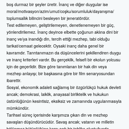
boş durmaz bir şeyler üretir. İnanç ve diğer duygular ise
moral/motivasyon/azim/umut/coşku/sorumluluk/dayanışma/
toplumsallık bilincini besleyen bir jeneratördür.
Test edilemeyen, geliştirilemeyen, denetlenemeyen bir güç,
yönlendirilemez. İnanç deyince elbette çoğunun aklına dini bir
inanç ve/ya inandığı din, tercih ettiği mezhep, tabi olduğu
tarikat/cemaat gelecektir. Oysaki inanç daha genel bir
kavramdır. Tanrıtanımazın da düşüncelerini şekillendiren duygu
ve inanç kriterleri vardır. Bu gerçeklik, felsefi bir ekolun yolcusu
için de geçerlidir. Bize göre tanımlanan bir hak din veya
mezhep anlayışı; bir başkasına göre bir film senaryosundan
ibarettir.
Sosyal, ekonomik adaleti sağlamış bir özgürlükçü hukuk devleti
ancak; demokrasi, laiklik, anayasal birliktelik ve hukukun
üstünlüğünün kesintisiz, eksiksiz ve zamanında uygulanmasıyla
mümkündür.
Tarihsel süreç içerisinde karşımıza çıkan din ve mezhep
savaşları düşündürücüdür. Savaş ancak; vatanın ve milletin
bölünmez bütünlüğüne karşı açık bir tehlike oluştuğunda