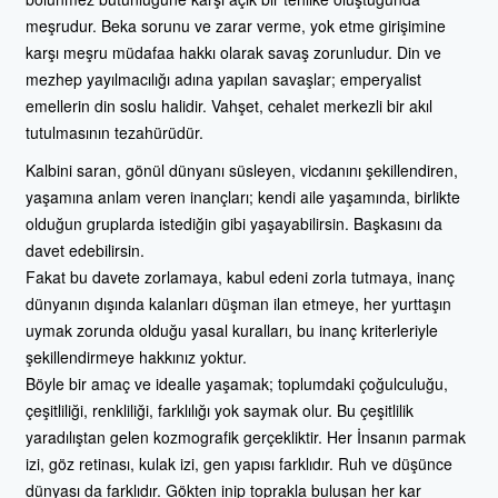
meşrudur. Beka sorunu ve zarar verme, yok etme girişimine
karşı meşru müdafaa hakkı olarak savaş zorunludur. Din ve
mezhep yayılmacılığı adına yapılan savaşlar; emperyalist
emellerin din soslu halidir. Vahşet, cehalet merkezli bir akıl
tutulmasının tezahürüdür.
Kalbini saran, gönül dünyanı süsleyen, vicdanını şekillendiren,
yaşamına anlam veren inançları; kendi aile yaşamında, birlikte
olduğun gruplarda istediğin gibi yaşayabilirsin. Başkasını da
davet edebilirsin.
Fakat bu davete zorlamaya, kabul edeni zorla tutmaya, inanç
dünyanın dışında kalanları düşman ilan etmeye, her yurttaşın
uymak zorunda olduğu yasal kuralları, bu inanç kriterleriyle
şekillendirmeye hakkınız yoktur.
Böyle bir amaç ve idealle yaşamak; toplumdaki çoğulculuğu,
çeşitliliği, renkliliği, farklılığı yok saymak olur. Bu çeşitlilik
yaradılıştan gelen kozmografik gerçekliktir. Her İnsanın parmak
izi, göz retinası, kulak izi, gen yapısı farklıdır. Ruh ve düşünce
dünyası da farklıdır. Gökten inip toprakla buluşan her kar