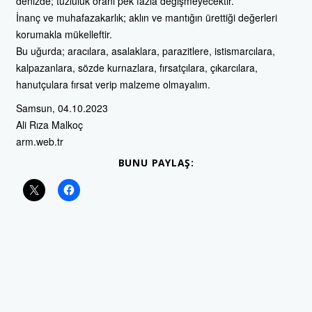
denizde; tuzluluk oranı pek fazla değişmeyecektir.
İnanç ve muhafazakarlık; aklın ve mantığın ürettiği değerleri
korumakla mükelleftir.
Bu uğurda; aracılara, asalaklara, parazitlere, istismarcılara,
kalpazanlara, sözde kurnazlara, fırsatçılara, çıkarcılara,
hanutçulara fırsat verip malzeme olmayalım.
Samsun, 04.10.2023
Ali Rıza Malkoç
arm.web.tr
BUNU PAYLAŞ: