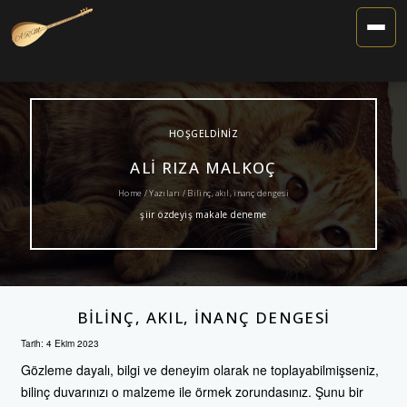
Toggle
Navigat
HOŞGELDINIZ
ALI RIZA MALKOÇ
Home /
Yazıları
/ Bilinç, akıl, inanç dengesi
şiir özdeyiş makale deneme
BILINÇ, AKIL, INANÇ DENGESI
Tarih:
4 Ekim 2023
Gözleme dayalı, bilgi ve deneyim olarak ne toplayabilmişseniz,
bilinç duvarınızı o malzeme ile örmek zorundasınız. Şunu bir