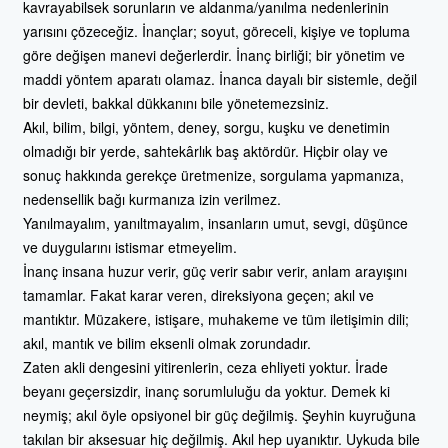
kavrayabilsek sorunların ve aldanma/yanılma nedenlerinin
yarısını çözeceğiz. İnançlar; soyut, göreceli, kişiye ve topluma
göre değişen manevi değerlerdir. İnanç birliği; bir yönetim ve
maddi yöntem aparatı olamaz. İnanca dayalı bir sistemle, değil
bir devleti, bakkal dükkanını bile yönetemezsiniz.
Akıl, bilim, bilgi, yöntem, deney, sorgu, kuşku ve denetimin
olmadığı bir yerde, sahtekârlık baş aktördür. Hiçbir olay ve
sonuç hakkında gerekçe üretmenize, sorgulama yapmanıza,
nedensellik bağı kurmanıza izin verilmez.
Yanılmayalım, yanıltmayalım, insanların umut, sevgi, düşünce
ve duygularını istismar etmeyelim.
İnanç insana huzur verir, güç verir sabır verir, anlam arayışını
tamamlar. Fakat karar veren, direksiyona geçen; akıl ve
mantıktır. Müzakere, istişare, muhakeme ve tüm iletişimin dili;
akıl, mantık ve bilim eksenli olmak zorundadır.
Zaten akli dengesini yitirenlerin, ceza ehliyeti yoktur. İrade
beyanı geçersizdir, inanç sorumluluğu da yoktur. Demek ki
neymiş; akıl öyle opsiyonel bir güç değilmiş. Şeyhin kuyruğuna
takılan bir aksesuar hiç değilmiş. Akıl hep uyanıktır. Uykuda bile