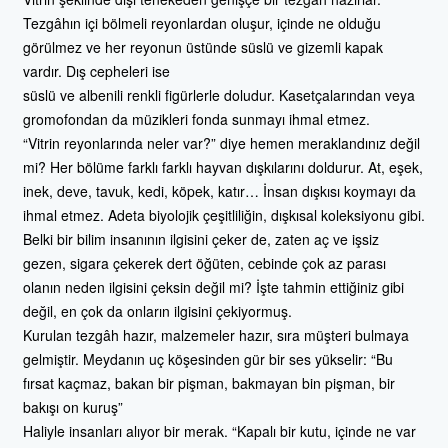
Tezgâhın içi bölmeli reyonlardan oluşur, içinde ne olduğu
görülmez ve her reyonun üstünde süslü ve gizemli kapak
vardır. Dış cepheleri ise
süslü ve albenili renkli figürlerle doludur. Kasetçalarından veya
gromofondan da müzikleri fonda sunmayı ihmal etmez.
“Vitrin reyonlarında neler var?” diye hemen meraklandınız değil
mi? Her bölüme farklı farklı hayvan dışkılarını doldurur. At, eşek,
inek, deve, tavuk, kedi, köpek, katır… İnsan dışkısı koymayı da
ihmal etmez. Adeta biyolojik çeşitliliğin, dışkısal koleksiyonu gibi.
Belki bir bilim insanının ilgisini çeker de, zaten aç ve işsiz
gezen, sigara çekerek dert öğüten, cebinde çok az parası
olanın neden ilgisini çeksin değil mi? İşte tahmin ettiğiniz gibi
değil, en çok da onların ilgisini çekiyormuş.
Kurulan tezgâh hazır, malzemeler hazır, sıra müşteri bulmaya
gelmiştir. Meydanın uç köşesinden gür bir ses yükselir: “Bu
fırsat kaçmaz, bakan bir pişman, bakmayan bin pişman, bir
bakışı on kuruş”
Haliyle insanları alıyor bir merak. “Kapalı bir kutu, içinde ne var