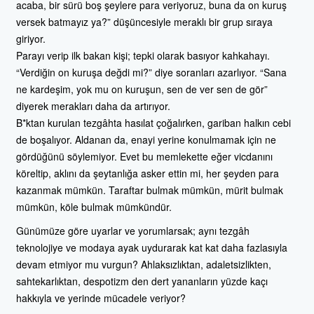
acaba, bir sürü boş şeylere para veriyoruz, buna da on kuruş
versek batmayız ya?” düşüncesiyle meraklı bir grup sıraya
giriyor.
Parayı verip ilk bakan kişi; tepki olarak basıyor kahkahayı.
“Verdiğin on kuruşa değdi mi?” diye soranları azarlıyor. “Sana
ne kardeşim, yok mu on kuruşun, sen de ver sen de gör”
diyerek merakları daha da artırıyor.
B*ktan kurulan tezgâhta hasılat çoğalırken, gariban halkın cebi
de boşalıyor. Aldanan da, enayi yerine konulmamak için ne
gördüğünü söylemiyor. Evet bu memlekette eğer vicdanını
köreltip, aklını da şeytanlığa asker ettin mi, her şeyden para
kazanmak mümkün. Taraftar bulmak mümkün, mürit bulmak
mümkün, köle bulmak mümkündür.
Günümüze göre uyarlar ve yorumlarsak; aynı tezgâh
teknolojiye ve modaya ayak uydurarak kat kat daha fazlasıyla
devam etmiyor mu vurgun? Ahlaksızlıktan, adaletsizlikten,
sahtekarlıktan, despotizm den dert yananların yüzde kaçı
hakkıyla ve yerinde mücadele veriyor?