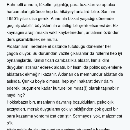
Rahmetli annem; tüketim çılgınlığı, para tuzakları ve aptalca
harcamaları görünce hep bu hikâyeyi anlatırdı bize. Sanırım
1950’lı yıllar olsa gerek. Annemin bizzat yaşadığı dönemde
geçmiş olabilir, büyüklerinin anlattığı bir şehir efsanesi de. Biz
kaynağını araştırmakla vakit kaybetmeden, anlatımın özünden
ders çıkarabilirsek ne mutlu.
Aldatanların, nedense el üstünde tutulduğu dönemler her
çağda oluyor. Bu durumdan vazife çıkaranlar da rollerini hep iyi
oynamışlardır. Kimisi ticari cambazlıkla aldatır, kimisi dini
duyguları istismar ederek aldatır, bir kısmı da politik söylemlerle
aldatarak ekmeğini kazanır. Aldanan da memnundur aldatan da
aslında. Çünkü böyle olmasa, hep aynı nakarat devir daim
ederek, bugünlere kadar kültürel bir miras(!) olarak taşınabilir
miydi hiç?
Hokkabazın biri, insanların davranış bozuklukları, psikolojik
acziyetleri, merak duygularını çok iyi bildiğinden çok güzel bir
para kazanma yöntemi icat etmiştir. Sermayesi yok, malzemesi
b*k.
Vitrin şeklinde dışı tenekeden genişçe bir tezgâh hazırlar.