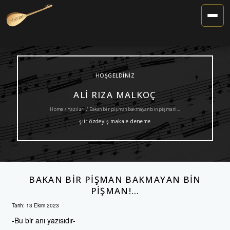
Toggle
Navigat
HOŞGELDINIZ
ALI RIZA MALKOÇ
Home /
Yazıları
/ Bakan bir pişman bakmayan bin pişman!…
şiir özdeyiş makale deneme
BAKAN BIR PIŞMAN BAKMAYAN BIN
PIŞMAN!…
Tarih:
13 Ekim 2023
-Bu bir anı yazısıdır-