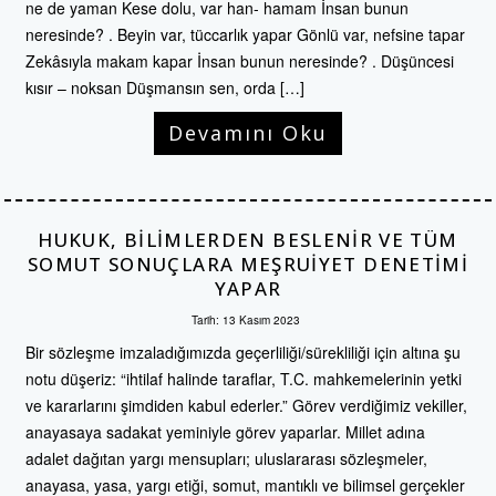
ne de yaman Kese dolu, var han- hamam İnsan bunun
neresinde? . Beyin var, tüccarlık yapar Gönlü var, nefsine tapar
Zekâsıyla makam kapar İnsan bunun neresinde? . Düşüncesi
kısır – noksan Düşmansın sen, orda […]
Devamını Oku
HUKUK, BILIMLERDEN BESLENIR VE TÜM
SOMUT SONUÇLARA MEŞRUIYET DENETIMI
YAPAR
Tarih:
13 Kasım 2023
Bir sözleşme imzaladığımızda geçerliliği/sürekliliği için altına şu
notu düşeriz: “ihtilaf halinde taraflar, T.C. mahkemelerinin yetki
ve kararlarını şimdiden kabul ederler.” Görev verdiğimiz vekiller,
anayasaya sadakat yeminiyle görev yaparlar. Millet adına
adalet dağıtan yargı mensupları; uluslararası sözleşmeler,
anayasa, yasa, yargı etiği, somut, mantıklı ve bilimsel gerçekler