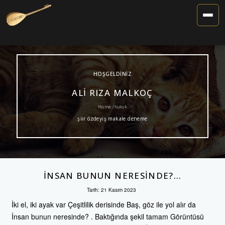
Toggle
Navigat
HOŞGELDINIZ
ALI RIZA MALKOÇ
Home / hukuk
şiir özdeyiş makale deneme
İNSAN BUNUN NERESINDE?…
Tarih:
21 Kasım 2023
İki el, iki ayak var Çeşitlilik derisinde Baş, göz ile yol alır da
İnsan bunun neresinde? . Baktığında şekil tamam Görüntüsü