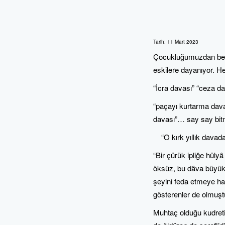
Tarih:
11 Mart 2023
Çocukluğumuzdan beridi
eskilere dayanıyor. Her
“İcra davası” “ceza da
“paçayı kurtarma davas
davası”… say say bitm
“O kırk yıllık davada
“Bir çürük ipliğe hül
öksüz, bu dâva büyük!.
şeyini feda etmeye haz
gösterenler de olmuşt
Muhtaç olduğu kudreti