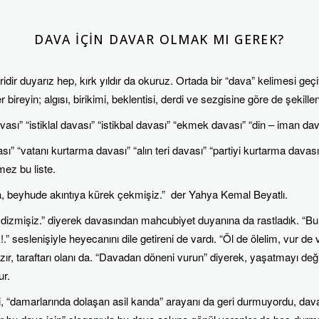
DAVA IÇIN DAVAR OLMAK MI GEREK?
r duyarız hep, kırk yıldır da okuruz. Ortada bir “dava” kelimesi geçi
 bireyin; algısı, birikimi, beklentisi, derdi ve sezgisine göre de şekillen
vası” “istiklal davası” “istikbal davası” “ekmek davası” “din – iman dav
ı” “vatanı kurtarma davası” “alın teri davası” “partiyi kurtarma davas
ez bu liste.
, beyhude akıntıya kürek çekmişiz.” der Yahya Kemal Beyatlı.
yâ dizmişiz.” diyerek davasından mahcubiyet duyanına da rastladık. “B
” seslenişiyle heyecanını dile getireni de vardı. “Öl de ölelim, vur de 
ır, taraftarı olanı da. “Davadan döneni vurun” diyerek, yaşatmayı değ
ur.
, “damarlarında dolaşan asil kanda” arayanı da geri durmuyordu, dava