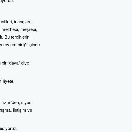
muyordu.
ntileri, inançları,
eti, mezhebi, meşrebi,
 Bu tercihlerini;
ve eylem birliği içinde
 bir “dava” diye
lliyete,
, “izm”den, siyasi
ışma, iletişim ve
ediyoruz.