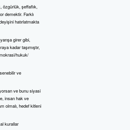
, özgürlük, şeffaflık,
or demektir. Farklı
deyişini hatırlatmakta
arışa girer gibi,
raya kadar taşımıştır,
emokrasi/hukuk/
enebilir ve
yorsan ve bunu siyasi
e, insan hak ve
am olmalı, hedef kitleni
l kurallar