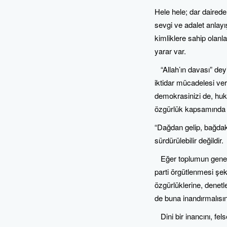
Hele hele; dar dairede,
sevgi ve adalet anlayı
kimliklere sahip olanla
yarar var.
“Allah’ın davası” deyi
iktidar mücadelesi ver
demokrasinizi de, hu
özgürlük kapsamında 
“Dağdan gelip, bağdak
sürdürülebilir değildir.
Eğer toplumun genelin
parti örgütlenmesi şe
özgürlüklerine, denetle
de buna inandırmalısın
Dini bir inancını, fel