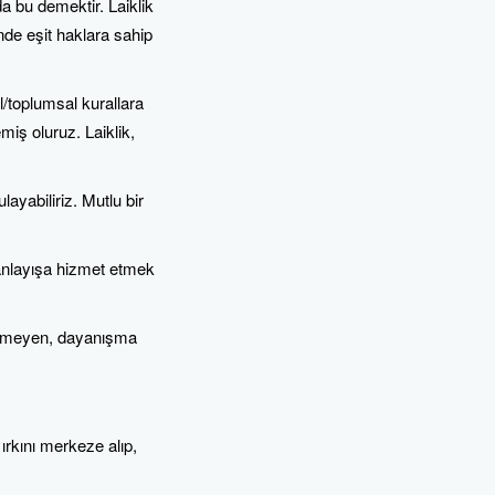
 bu demektir. Laiklik
ünde eşit haklara sahip
el/toplumsal kurallara
miş oluruz. Laiklik,
ayabiliriz. Mutlu bir
 anlayışa hizmet etmek
etemeyen, dayanışma
rkını merkeze alıp,