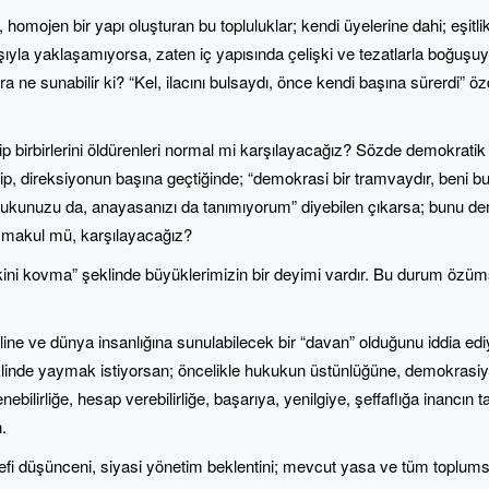
 homojen bir yapı oluşturan bu topluluklar; kendi üyelerine dahi; eşitlik
şıyla yaklaşamıyorsa, zaten iç yapısında çelişki ve tezatlarla boğuşuy
ra ne sunabilir ki? “Kel, ilacını bulsaydı, önce kendi başına sürerdi” öz
p birbirlerini öldürenleri normal mi karşılayacağız? Sözde demokratik y
ip, direksiyonun başına geçtiğinde; “demokrasi bir tramvaydır, beni bu
kukunuzu da, anayasanızı da tanımıyorum” diyebilen çıkarsa; bunu d
makul mü, karşılayacağız?
ini kovma” şeklinde büyüklerimizin bir deyimi vardır. Bu durum özüms
e ve dünya insanlığına sunulabilecek bir “davan” olduğunu iddia edi
klinde yaymak istiyorsan; öncelikle hukukun üstünlüğüne, demokrasiy
nebilirliğe, hesap verebilirliğe, başarıya, yenilgiye, şeffaflığa inancın t
.
sefi düşünceni, siyasi yönetim beklentini; mevcut yasa ve tüm toplumsa