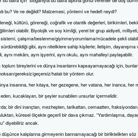
dir bu dava için” sloganıyla bu dava aşkına gönül verenler de boş dur
ı bu? Ve ne değildi? Malzemesi, yöntemi ve hedefi neydi?
eleneği, kültürü, göreneği, coğrafik ve otantik değerleri, birikimleri, bekle
ğilimleri olabilir. Biyolojik ve soy kimliği, yerel bir grup aidiyeti, milliy
sistemi, çalışma/beslenme/giyinme/yorumlama/mücadele şekli olabilir.
rdürebildiği gibi, aynı niteliklere sahip kişilerle; iletişim, dayanışma 
i, aynı mekânı, aynı işyerini, aynı okulu, aynı mahalleyi paylaşabilir.
m toplum bireylerini ve dünya insanlarını kapsayamayacağı için, bunları
noksan/gereksiz/geçersiz/hatalı bir yöntem olur.
ya insanına, her kıtaya, her gezegene, her vatana, her inanca, her mi
p eden, kucaklayan, bir şeyler sunabilen unsurlar içermelidir.
zda; bir dini inançtan, mezhepten, tarikattan, cemaatten, fraksiyondan
uluktan, küresel ölçekte geçerli bir dava çıkmaz. “Yardımlaşma, dayan
” diyebiliriz ancak.
üşünce kalıplarına girmeyenin barınamayacağı bir birliktelikten söz 