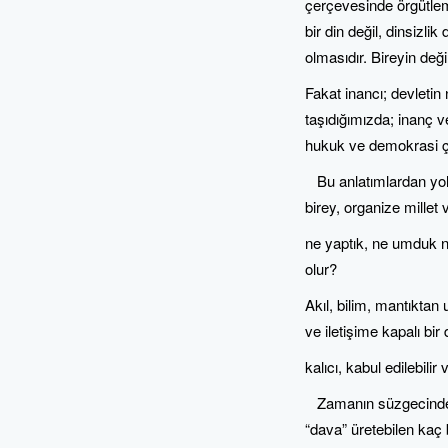
çerçevesinde örgütlem
bir din değil, dinsizli
olmasıdır. Bireyin değil
Fakat inancı; devletin 
taşıdığımızda; inanç ve
hukuk ve demokrasi ç
Bu anlatımlardan yola ç
birey, organize millet
ne yaptık, ne umduk n
olur?
Akıl, bilim, mantıkta
ve iletişime kapalı bir
kalıcı, kabul edilebilir 
Zamanın süzgecinden g
“dava” üretebilen kaç 