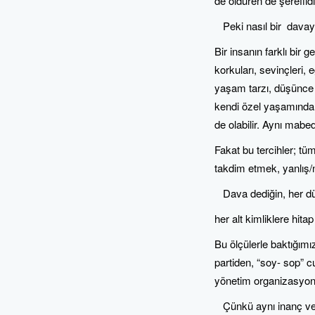
de öldüren de şerefli
Peki nasıl bir davayd
Bir insanın farklı bir g
korkuları, sevinçleri, e
yaşam tarzı, düşünce 
kendi özel yaşamında sü
de olabilir. Aynı mabed
Fakat bu tercihler; tü
takdim etmek, yanlış/
Dava dediğin, her dün
her alt kimliklere hita
Bu ölçülerle baktığımı
partiden, “soy- sop” c
yönetim organizasyonu
Çünkü aynı inanç ve d