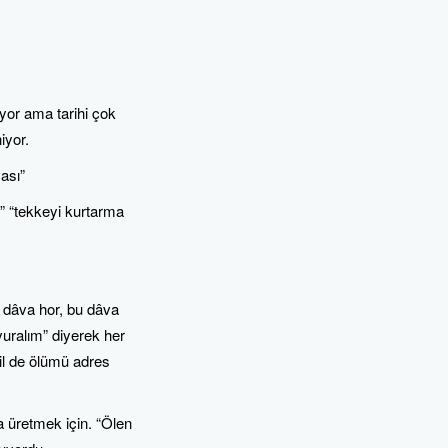
yor ama tarihi çok
iyor.
ası”
ı” “tekkeyi kurtarma
u dâva hor, bu dâva
vuralım” diyerek her
il de ölümü adres
 üretmek için. “Ölen