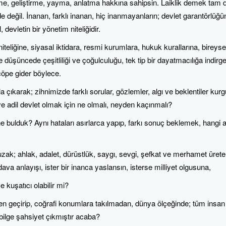
e, geliştirme, yayma, anlatma hakkına sahipsin. Laiklik demek tam da
k de değil. İnanan, farklı inanan, hiç inanmayanların; devlet garantörlüğ
, devletin bir yönetim niteliğidir.
niteliğine, siyasal iktidara, resmi kurumlara, hukuk kurallarına, bireys
 düşüncede çeşitliliği ve çoğulculuğu, tek tip bir dayatmacılığa indirge
öpe gider böylece.
ıkarak; zihnimizde farklı sorular, gözlemler, algı ve beklentiler kurgul
 ve adil devlet olmak için ne olmalı, neyden kaçınmalı?
e bulduk? Aynı hataları asırlarca yapıp, farkı sonuç beklemek, hangi
n uzak; ahlak, adalet, dürüstlük, saygı, sevgi, şefkat ve merhamet ür
 dava anlayışı, ister bir inanca yaslansın, isterse milliyet olgusuna,
ve kuşatıcı olabilir mi?
eçirip, coğrafi konumlara takılmadan, dünya ölçeğinde; tüm insan ı
bilge şahsiyet çıkmıştır acaba?