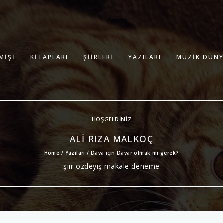
MIŞI
KITAPLARI
ŞIIRLERI
YAZILARI
MÜZIK DÜNY
HOŞGELDINIZ
ALI RIZA MALKOÇ
Home /
Yazıları
/ Dava için Davar olmak mı gerek?
şiir özdeyiş makale deneme