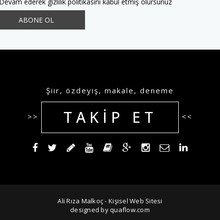
Devam ederek gizlilik politikasını kabul etmiş olursunuz
Şiir, özdeyiş, makale, deneme
TAKIP ET
>>
<<
Ali Rıza Malkoç - Kişisel Web Sitesi
designed by quaflow.com