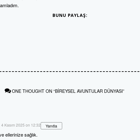
mladım.
BUNU PAYLAŞ:
ONE THOUGHT ON “BIREYSEL AVUNTULAR DÜNYASI”
4 Kasım 2025 on 12:32
Yanıtla
ve ellerinize sağlık.