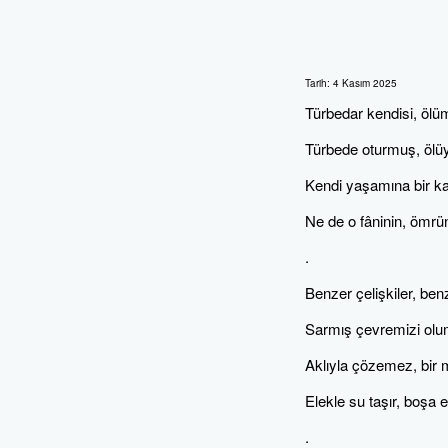
Tarih:
4 Kasım 2025
Türbedar kendisi, ölüm
Türbede oturmuş, ölü
Kendi yaşamına bir ka
Ne de o fâninin, ömrü
.
Benzer çelişkiler, benz
Sarmış çevremizi olu
Aklıyla çözemez, bir 
Elekle su taşır, boşa 
.