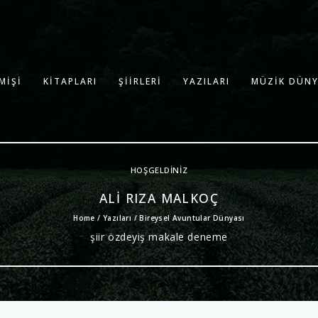
MIŞI
KITAPLARI
ŞIIRLERI
YAZILARI
MÜZIK DÜNY
HOŞGELDINIZ
ALI RIZA MALKOÇ
Home /
Yazıları
/ Bireysel Avuntular Dünyası
şiir özdeyiş makale deneme