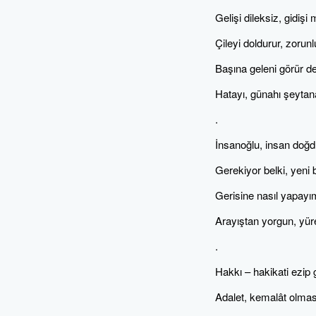
Gelişi dileksiz, gidişi
Çileyi doldurur, zorunl
Başına geleni görür d
Hatayı, günahı şeytan
.
İnsanoğlu, insan doğd
Gerekiyor belki, yeni 
Gerisine nasıl yapay
Arayıştan yorgun, yür
.
Hakkı – hakikati ezip
Adalet, kemalât olma