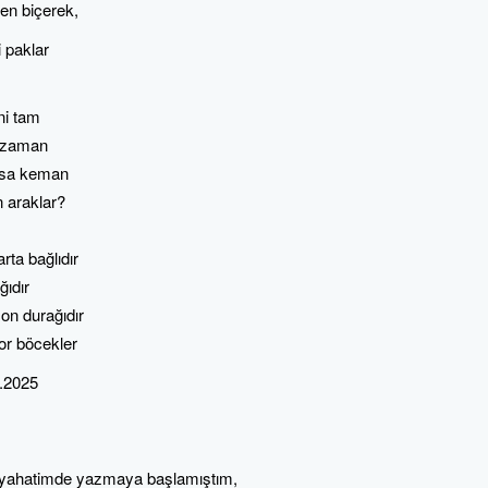
en biçerek,
i paklar
ni tam
z zaman
rsa keman
n araklar?
rta bağlıdır
ğıdır
son durağıdır
yor böcekler
.2025
eyahatimde yazmaya başlamıştım,