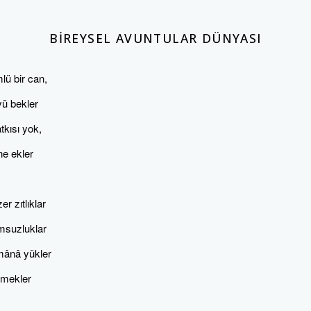
BIREYSEL AVUNTULAR DÜNYASI
lü bir can,
yü bekler
tkısı yok,
ne ekler
er zıtlıklar
msuzluklar
mânâ yükler
emekler