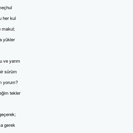
 meçhul
u her kul
e makul;
a yükler
u ve yarım
bir sürüm
ım yorum?
eğim tekler
 geçerek;
sa gerek