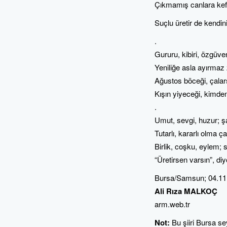
Çıkmamış canlara kef
Suçlu üretir de kendin
.
Gururu, kibiri, özgüve
Yeniliğe asla ayırma
Ağustos böceği, çala
Kışın yiyeceği, kimde
.
Umut, sevgi, huzur; şa
Tutarlı, kararlı olma ça
Birlik, coşku, eylem; 
“Üretirsen varsın”, di
Bursa/Samsun; 04.11
Ali Rıza MALKOÇ
arm.web.tr
Not:
Bu şiiri Bursa s