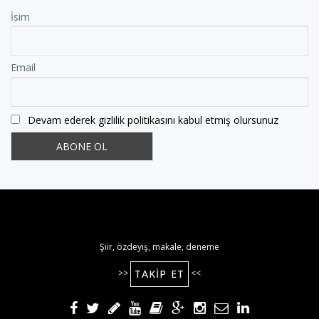
İsim
Email
Devam ederek gizlilik politikasını kabul etmiş olursunuz
Şiir, özdeyiş, makale, deneme
TAKIP ET
>>
<<