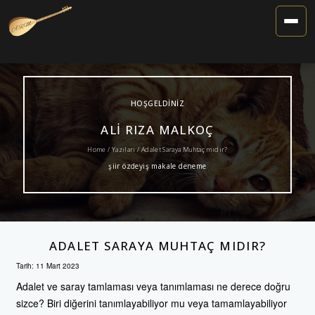
Toggle
Navigat
HOŞGELDINIZ
ALI RIZA MALKOÇ
Home /
Yazıları
/ Adalet Saraya Muhtaç mıdır?
şiir özdeyiş makale deneme
ADALET SARAYA MUHTAÇ MIDIR?
Tarih:
11 Mart 2023
Adalet ve saray tamlaması veya tanımlaması ne derece doğru
sizce? Biri diğerini tanımlayabiliyor mu veya tamamlayabiliyor