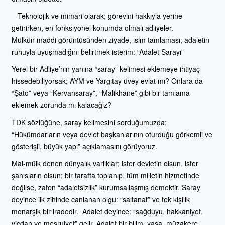
Teknolojik ve mimari olarak; görevini hakkıyla yerine
getirirken, en fonksiyonel konumda olmalı adliyeler.
Mülkün maddi görüntüsünden ziyade, isim tamlaması; adaletin
ruhuyla uyuşmadığını belirtmek isterim: “Adalet Sarayı”
Yerel bir Adliye’nin yanına “saray” kelimesi eklemeye ihtiyaç
hissedebiliyorsak; AYM ve Yargıtay üvey evlat mı? Onlara da
“Şato” veya “Kervansaray”, “Malikhane” gibi bir tamlama
eklemek zorunda mı kalacağız?
TDK sözlüğüne, saray kelimesini sorduğumuzda:
“Hükümdarların veya devlet başkanlarının oturduğu görkemli ve
gösterişli, büyük yapı” açıklamasını görüyoruz.
Mal-mülk denen dünyalık varlıklar; ister devletin olsun, ister
şahısların olsun; bir tarafta toplanıp, tüm milletin hizmetinde
değilse, zaten “adaletsizlik” kurumsallaşmış demektir. Saray
deyince ilk zihinde canlanan olgu: “saltanat” ve tek kişilik
monarşik bir iradedir. Adalet deyince: “sağduyu, hakkaniyet,
vicdan ve meşruiyet” gelir. Adalet bir bilim, yasa, müzakere,