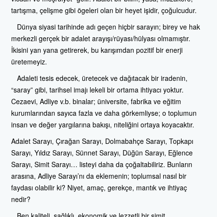
tartışma, çelişme gibi ögeleri olan bir heyet işidir, çoğulcudur.
Dünya siyasi tarihinde adı geçen hiçbir sarayın; birey ve hak
merkezli gerçek bir adalet arayışı/rüyası/hülyası olmamıştır.
İkisini yan yana getirerek, bu karışımdan pozitif bir enerji
üretemeyiz.
Adaleti tesis edecek, üretecek ve dağıtacak bir iradenin,
“saray” gibi, tarihsel imajı lekeli bir ortama ihtiyacı yoktur.
Cezaevi, Adliye v.b. binalar; üniversite, fabrika ve eğitim
kurumlarından sayıca fazla ve daha görkemliyse; o toplumun
insan ve değer yargılarına bakışı, niteliğini ortaya koyacaktır.
Adalet Sarayı, Çırağan Sarayı, Dolmabahçe Sarayı, Topkapı
Sarayı, Yıldız Sarayı, Sünnet Sarayı, Düğün Sarayı, Eğlence
Sarayı, Simit Sarayı… listeyi daha da çoğaltabiliriz. Bunların
arasına, Adliye Sarayı’nı da eklemenin; toplumsal nasıl bir
faydası olabilir ki? Niyet, amaç, gerekçe, mantık ve ihtiyaç
nedir?
Ben kaliteli, sağlıklı, ekonomik ve lezzetli bir simit