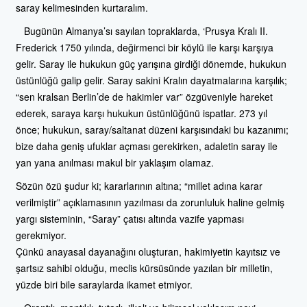
saray kelimesinden kurtaralım.
Bugünün Almanya’sı sayılan topraklarda, ‘Prusya Kralı II.
Frederick 1750 yılında, değirmenci bir köylü ile karşı karşıya
gelir. Saray ile hukukun güç yarışına girdiği dönemde, hukukun
üstünlüğü galip gelir. Saray sakini Kralın dayatmalarına karşılık;
“sen kralsan Berlin’de de hakimler var” özgüveniyle hareket
ederek, saraya karşı hukukun üstünlüğünü ispatlar. 273 yıl
önce; hukukun, saray/saltanat düzeni karşısındaki bu kazanımı;
bize daha geniş ufuklar açması gerekirken, adaletin saray ile
yan yana anılması makul bir yaklaşım olamaz.
Sözün özü şudur ki; kararlarının altına; “millet adına karar
verilmiştir” açıklamasının yazılması da zorunluluk haline gelmiş
yargı sisteminin, “Saray” çatısı altında vazife yapması
gerekmiyor.
Çünkü anayasal dayanağını oluşturan, hakimiyetin kayıtsız ve
şartsız sahibi olduğu, meclis kürsüsünde yazılan bir milletin,
yüzde biri bile saraylarda ikamet etmiyor.