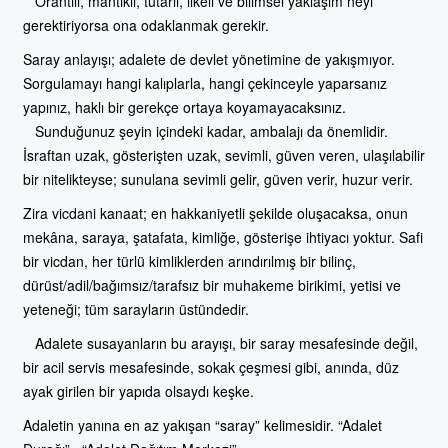
Orantılı, mantıklı, tutarlı, ilkeli ve bilimsel yaklaşım neyi
gerektiriyorsa ona odaklanmak gerekir.
Saray anlayışı; adalete de devlet yönetimine de yakışmıyor.
Sorgulamayı hangi kalıplarla, hangi çekinceyle yaparsanız
yapınız, haklı bir gerekçe ortaya koyamayacaksınız.
Sunduğunuz şeyin içindeki kadar, ambalajı da önemlidir.
İsraftan uzak, gösterişten uzak, sevimli, güven veren, ulaşılabilir
bir nitelikteyse; sunulana sevimli gelir, güven verir, huzur verir.
Zira vicdani kanaat; en hakkaniyetli şekilde oluşacaksa, onun
mekâna, saraya, şatafata, kimliğe, gösterişe ihtiyacı yoktur. Safi
bir vicdan, her türlü kimliklerden arındırılmış bir bilinç,
dürüst/adil/bağımsız/tarafsız bir muhakeme birikimi, yetisi ve
yeteneği; tüm sarayların üstündedir.
Adalete susayanların bu arayışı, bir saray mesafesinde değil,
bir acil servis mesafesinde, sokak çeşmesi gibi, anında, düz
ayak girilen bir yapıda olsaydı keşke.
Adaletin yanına en az yakışan “saray” kelimesidir. “Adalet