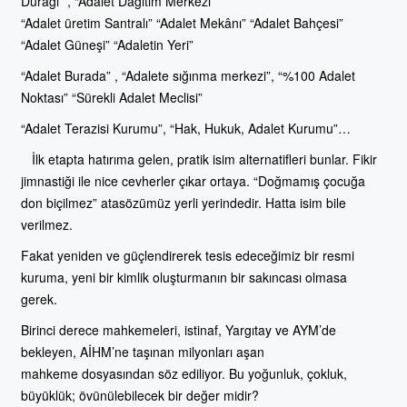
Durağı” , “Adalet Dağıtım Merkezi”
“Adalet üretim Santralı” “Adalet Mekânı” “Adalet Bahçesi”
“Adalet Güneşi” “Adaletin Yeri”
“Adalet Burada” , “Adalete sığınma merkezi”, “%100 Adalet
Noktası” “Sürekli Adalet Meclisi”
“Adalet Terazisi Kurumu”, “Hak, Hukuk, Adalet Kurumu”…
İlk etapta hatırıma gelen, pratik isim alternatifleri bunlar. Fikir
jimnastiği ile nice cevherler çıkar ortaya. “Doğmamış çocuğa
don biçilmez” atasözümüz yerli yerindedir. Hatta isim bile
verilmez.
Fakat yeniden ve güçlendirerek tesis edeceğimiz bir resmi
kuruma, yeni bir kimlik oluşturmanın bir sakıncası olmasa
gerek.
Birinci derece mahkemeleri, istinaf, Yargıtay ve AYM’de
bekleyen, AİHM’ne taşınan milyonları aşan
mahkeme dosyasından söz ediliyor. Bu yoğunluk, çokluk,
büyüklük; övünülebilecek bir değer midir?