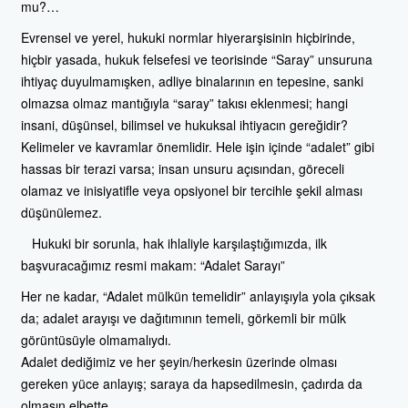
mu?…
Evrensel ve yerel, hukuki normlar hiyerarşisinin hiçbirinde,
hiçbir yasada, hukuk felsefesi ve teorisinde “Saray” unsuruna
ihtiyaç duyulmamışken, adliye binalarının en tepesine, sanki
olmazsa olmaz mantığıyla “saray” takısı eklenmesi; hangi
insani, düşünsel, bilimsel ve hukuksal ihtiyacın gereğidir?
Kelimeler ve kavramlar önemlidir. Hele işin içinde “adalet” gibi
hassas bir terazi varsa; insan unsuru açısından, göreceli
olamaz ve inisiyatifle veya opsiyonel bir tercihle şekil alması
düşünülemez.
Hukuki bir sorunla, hak ihlaliyle karşılaştığımızda, ilk
başvuracağımız resmi makam: “Adalet Sarayı”
Her ne kadar, “Adalet mülkün temelidir” anlayışıyla yola çıksak
da; adalet arayışı ve dağıtımının temeli, görkemli bir mülk
görüntüsüyle olmamalıydı.
Adalet dediğimiz ve her şeyin/herkesin üzerinde olması
gereken yüce anlayış; saraya da hapsedilmesin, çadırda da
olmasın elbette.