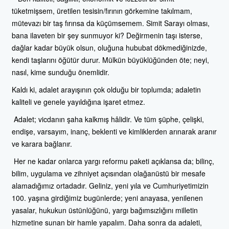
tüketmişsem, üretilen tesisin/fırının görkemine takılmam,
mütevazı bir taş fırınsa da küçümsemem. Simit Sarayı olması,
bana ilaveten bir şey sunmuyor ki? Değirmenin taşı isterse,
dağlar kadar büyük olsun, oluğuna hububat dökmediğinizde,
kendi taşlarını öğütür durur. Mülkün büyüklüğünden öte; neyi,
nasıl, kime sunduğu önemlidir.
Kaldı ki, adalet arayışının çok olduğu bir toplumda; adaletin
kaliteli ve genele yayıldığına işaret etmez.
Adalet; vicdanın şaha kalkmış hâlidir. Ve tüm şüphe, çelişki,
endişe, varsayım, inanç, beklenti ve kimliklerden arınarak aranır
ve karara bağlanır.
Her ne kadar onlarca yargı reformu paketi açıklansa da; bilinç,
bilim, uygulama ve zihniyet açısından olağanüstü bir mesafe
alamadığımız ortadadır. Geliniz, yeni yıla ve Cumhuriyetimizin
100. yaşına girdiğimiz bugünlerde; yeni anayasa, yenilenen
yasalar, hukukun üstünlüğünü, yargı bağımsızlığını milletin
hizmetine sunan bir hamle yapalım. Daha sonra da adaleti,